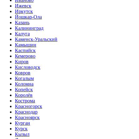
Иваново
Ижевск
Иркутск
Йошкар-Ола
Казань
Калининград
Калуга
Каменск-Уральский
Камышин
Каспийск
Кемерово
Киров
Кисловодск
Ковров
Когалым
Коломна
Копейск
Королёв
Кострома
Красногорск
Краснодар
Красноярск
Курган
Курск
Кызыл