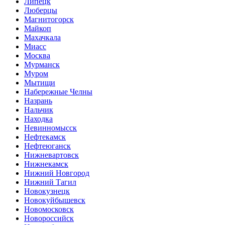
Липецк
Люберцы
Магнитогорск
Майкоп
Махачкала
Миасс
Москва
Мурманск
Муром
Мытищи
Набережные Челны
Назрань
Нальчик
Находка
Невинномысск
Нефтекамск
Нефтеюганск
Нижневартовск
Нижнекамск
Нижний Новгород
Нижний Тагил
Новокузнецк
Новокуйбышевск
Новомосковск
Новороссийск