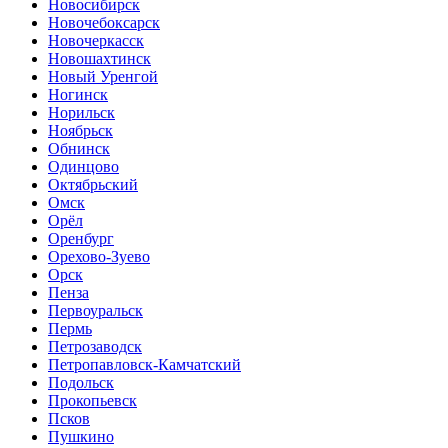
Новосибирск
Новочебоксарск
Новочеркасск
Новошахтинск
Новый Уренгой
Ногинск
Норильск
Ноябрьск
Обнинск
Одинцово
Октябрьский
Омск
Орёл
Оренбург
Орехово-Зуево
Орск
Пенза
Первоуральск
Пермь
Петрозаводск
Петропавловск-Камчатский
Подольск
Прокопьевск
Псков
Пушкино