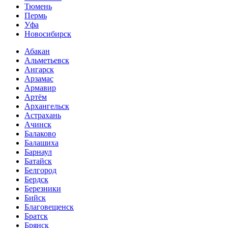
Тюмень
Пермь
Уфа
Новосибирск
Абакан
Альметьевск
Ангарск
Арзамас
Армавир
Артём
Архангельск
Астрахань
Ачинск
Балаково
Балашиха
Барнаул
Батайск
Белгород
Бердск
Березники
Бийск
Благовещенск
Братск
Брянск