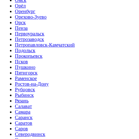
Омск
Орёл
Оренбург
Орехово-Зуево
Орск
Пенза
Первоуральск
Петрозаводск
Петропавловск-Камчатский
Подольск
Прокопьевск
Псков
Пушкино
Пятигорск
Раменское
Ростов-на-Дону
Рубцовск
Рыбинск
Рязань
Салават
Самара
Саранск
Саратов
Саров
Северодвинск