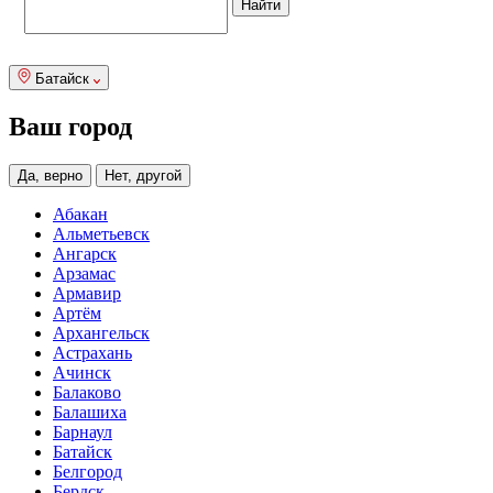
Батайск
Ваш город
Да, верно
Нет, другой
Абакан
Альметьевск
Ангарск
Арзамас
Армавир
Артём
Архангельск
Астрахань
Ачинск
Балаково
Балашиха
Барнаул
Батайск
Белгород
Бердск