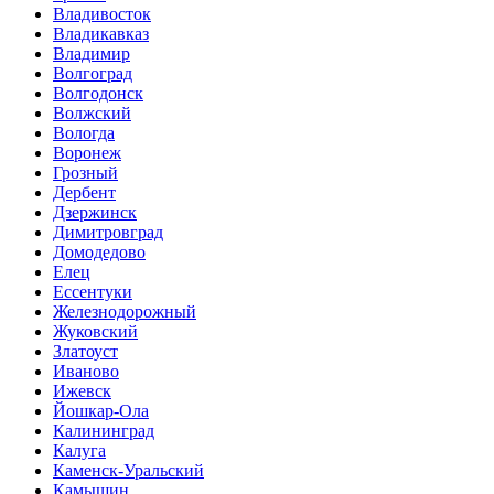
Владивосток
Владикавказ
Владимир
Волгоград
Волгодонск
Волжский
Вологда
Воронеж
Грозный
Дербент
Дзержинск
Димитровград
Домодедово
Елец
Ессентуки
Железнодорожный
Жуковский
Златоуст
Иваново
Ижевск
Йошкар-Ола
Калининград
Калуга
Каменск-Уральский
Камышин