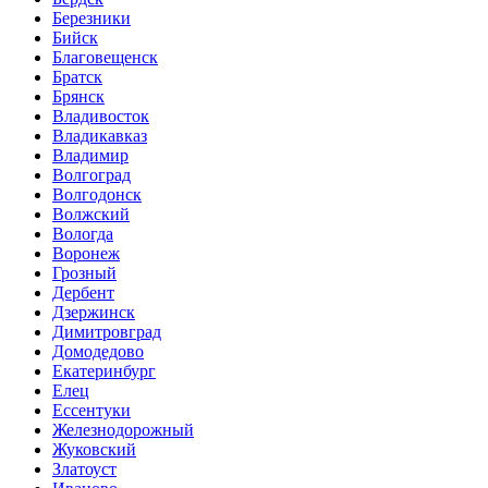
Березники
Бийск
Благовещенск
Братск
Брянск
Владивосток
Владикавказ
Владимир
Волгоград
Волгодонск
Волжский
Вологда
Воронеж
Грозный
Дербент
Дзержинск
Димитровград
Домодедово
Екатеринбург
Елец
Ессентуки
Железнодорожный
Жуковский
Златоуст