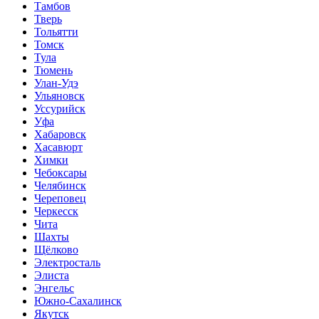
Тамбов
Тверь
Тольятти
Томск
Тула
Тюмень
Улан-Удэ
Ульяновск
Уссурийск
Уфа
Хабаровск
Хасавюрт
Химки
Чебоксары
Челябинск
Череповец
Черкесск
Чита
Шахты
Щёлково
Электросталь
Элиста
Энгельс
Южно-Сахалинск
Якутск