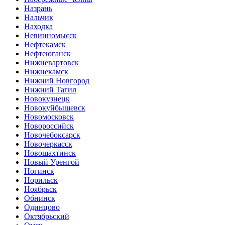
Назрань
Нальчик
Находка
Невинномысск
Нефтекамск
Нефтеюганск
Нижневартовск
Нижнекамск
Нижний Новгород
Нижний Тагил
Новокузнецк
Новокуйбышевск
Новомосковск
Новороссийск
Новочебоксарск
Новочеркасск
Новошахтинск
Новый Уренгой
Ногинск
Норильск
Ноябрьск
Обнинск
Одинцово
Октябрьский