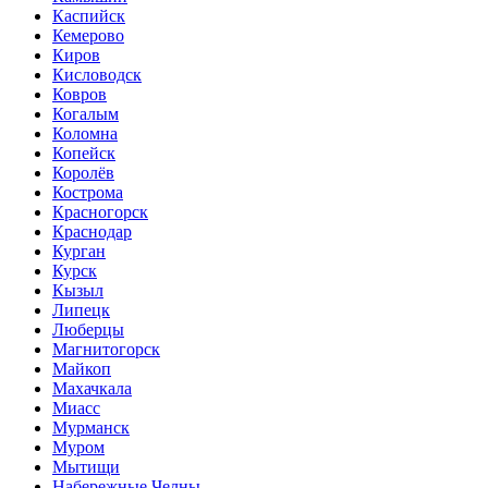
Каспийск
Кемерово
Киров
Кисловодск
Ковров
Когалым
Коломна
Копейск
Королёв
Кострома
Красногорск
Краснодар
Курган
Курск
Кызыл
Липецк
Люберцы
Магнитогорск
Майкоп
Махачкала
Миасс
Мурманск
Муром
Мытищи
Набережные Челны