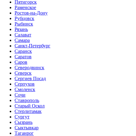
Пятигорск
Раменское
Ростов-на-Дону
Рубцовск
Рыбинск
Рязань
Салават
Самара
Санкт-Петербург
Саранск
Саратов
Саров
Северодвинск
Северск
Сергиев Посад
Серпухов
Смоленск
Сочи
Ставрополь
Старый Оскол
Стерлитамак
Сургут
Сызрань
Сыктывкар
Таганрог