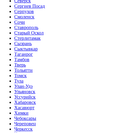
Северск
Сергиев Посад
Серпухов
Смоленск
Сочи
Ставрополь
Старый Оскол
Стерлитамак
Сызрань
Сыктывкар
Таганрог
Тамбов
Тверь
Тольятти
Томск
Тула
Улан-Удэ
Ульяновск
Уссурийск
Хабаровск
Хасавюрт
Химки
Чебоксары
Череповец
Черкесск