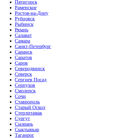
Пятигорск
Раменское
Ростов-на-Дону
Рубцовск
Рыбинск
Рязань
Салават
Самара
Санкт-Петербург
Саранск
Саратов
Саров
Северодвинск
Северск
Сергиев Посад
Серпухов
Смоленск
Сочи
Ставрополь
Старый Оскол
Стерлитамак
Сургут
Сызрань
Сыктывкар
Таганрог