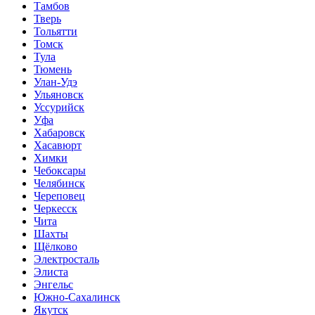
Тамбов
Тверь
Тольятти
Томск
Тула
Тюмень
Улан-Удэ
Ульяновск
Уссурийск
Уфа
Хабаровск
Хасавюрт
Химки
Чебоксары
Челябинск
Череповец
Черкесск
Чита
Шахты
Щёлково
Электросталь
Элиста
Энгельс
Южно-Сахалинск
Якутск