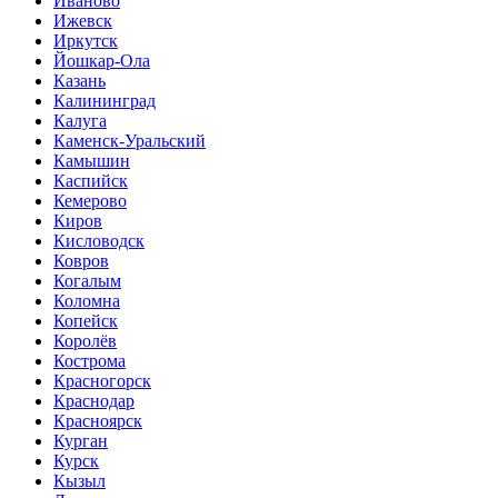
Иваново
Ижевск
Иркутск
Йошкар-Ола
Казань
Калининград
Калуга
Каменск-Уральский
Камышин
Каспийск
Кемерово
Киров
Кисловодск
Ковров
Когалым
Коломна
Копейск
Королёв
Кострома
Красногорск
Краснодар
Красноярск
Курган
Курск
Кызыл