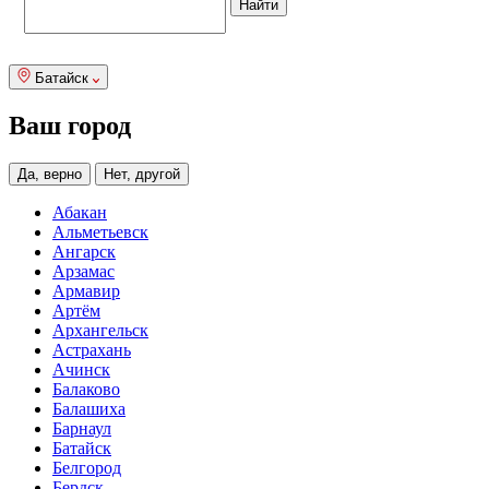
Батайск
Ваш город
Да, верно
Нет, другой
Абакан
Альметьевск
Ангарск
Арзамас
Армавир
Артём
Архангельск
Астрахань
Ачинск
Балаково
Балашиха
Барнаул
Батайск
Белгород
Бердск