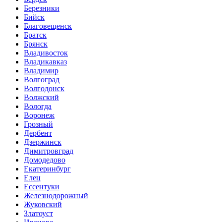
Березники
Бийск
Благовещенск
Братск
Брянск
Владивосток
Владикавказ
Владимир
Волгоград
Волгодонск
Волжский
Вологда
Воронеж
Грозный
Дербент
Дзержинск
Димитровград
Домодедово
Екатеринбург
Елец
Ессентуки
Железнодорожный
Жуковский
Златоуст