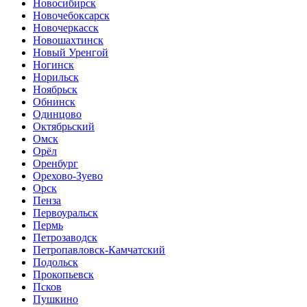
Новосибирск
Новочебоксарск
Новочеркасск
Новошахтинск
Новый Уренгой
Ногинск
Норильск
Ноябрьск
Обнинск
Одинцово
Октябрьский
Омск
Орёл
Оренбург
Орехово-Зуево
Орск
Пенза
Первоуральск
Пермь
Петрозаводск
Петропавловск-Камчатский
Подольск
Прокопьевск
Псков
Пушкино