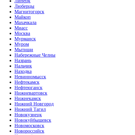
Липецк
Люберцы
Магнитогорск
Майкоп
Махачкала
Миасс
Москва
Мурманск
Муром
Мытищи
Набережные Челны
Назрань
Нальчик
Находка
Невинномысск
Нефтекамск
Нефтеюганск
Нижневартовск
Нижнекамск
Нижний Новгород
Нижний Тагил
Новокузнецк
Новокуйбышевск
Новомосковск
Новороссийск