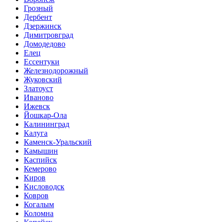
Грозный
Дербент
Дзержинск
Димитровград
Домодедово
Елец
Ессентуки
Железнодорожный
Жуковский
Златоуст
Иваново
Ижевск
Йошкар-Ола
Калининград
Калуга
Каменск-Уральский
Камышин
Каспийск
Кемерово
Киров
Кисловодск
Ковров
Когалым
Коломна