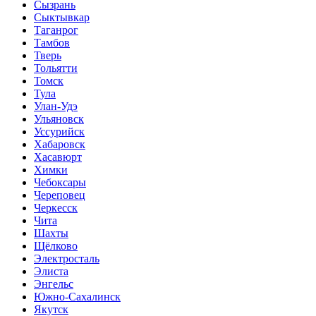
Сызрань
Сыктывкар
Таганрог
Тамбов
Тверь
Тольятти
Томск
Тула
Улан-Удэ
Ульяновск
Уссурийск
Хабаровск
Хасавюрт
Химки
Чебоксары
Череповец
Черкесск
Чита
Шахты
Щёлково
Электросталь
Элиста
Энгельс
Южно-Сахалинск
Якутск