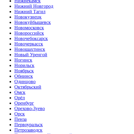
Нижнекамск
Нижний Новгород
Нижний Тагил
Новокузнецк
Новокуйбышевск
Новомосковск
Новороссийск
Новочебоксарск
Новочеркасск
Новошахтинск
Новый Уренгой
Ногинск
Норильск
Ноябрьск
Обнинск
Одинцово
Октябрьский
Омск
Орёл
Оренбург
Орехово-Зуево
Орск
Пенза
Первоуральск
Петрозаводск