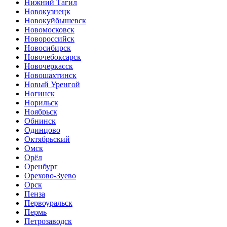
Нижний Тагил
Новокузнецк
Новокуйбышевск
Новомосковск
Новороссийск
Новосибирск
Новочебоксарск
Новочеркасск
Новошахтинск
Новый Уренгой
Ногинск
Норильск
Ноябрьск
Обнинск
Одинцово
Октябрьский
Омск
Орёл
Оренбург
Орехово-Зуево
Орск
Пенза
Первоуральск
Пермь
Петрозаводск