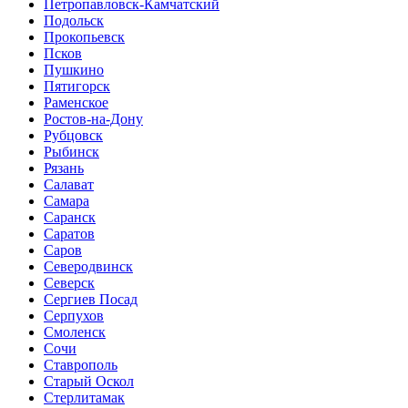
Петропавловск-Камчатский
Подольск
Прокопьевск
Псков
Пушкино
Пятигорск
Раменское
Ростов-на-Дону
Рубцовск
Рыбинск
Рязань
Салават
Самара
Саранск
Саратов
Саров
Северодвинск
Северск
Сергиев Посад
Серпухов
Смоленск
Сочи
Ставрополь
Старый Оскол
Стерлитамак