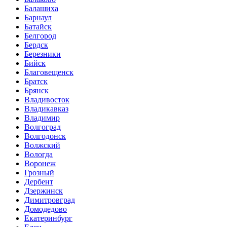
Балашиха
Барнаул
Батайск
Белгород
Бердск
Березники
Бийск
Благовещенск
Братск
Брянск
Владивосток
Владикавказ
Владимир
Волгоград
Волгодонск
Волжский
Вологда
Воронеж
Грозный
Дербент
Дзержинск
Димитровград
Домодедово
Екатеринбург