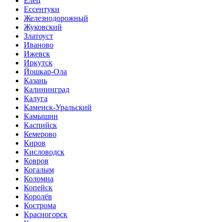
Елец
Ессентуки
Железнодорожный
Жуковский
Златоуст
Иваново
Ижевск
Иркутск
Йошкар-Ола
Казань
Калининград
Калуга
Каменск-Уральский
Камышин
Каспийск
Кемерово
Киров
Кисловодск
Ковров
Когалым
Коломна
Копейск
Королёв
Кострома
Красногорск