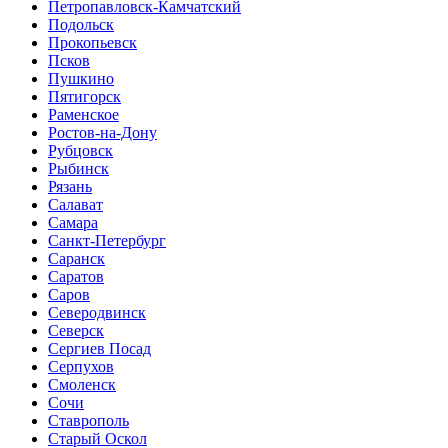
Петропавловск-Камчатский
Подольск
Прокопьевск
Псков
Пушкино
Пятигорск
Раменское
Ростов-на-Дону
Рубцовск
Рыбинск
Рязань
Салават
Самара
Санкт-Петербург
Саранск
Саратов
Саров
Северодвинск
Северск
Сергиев Посад
Серпухов
Смоленск
Сочи
Ставрополь
Старый Оскол