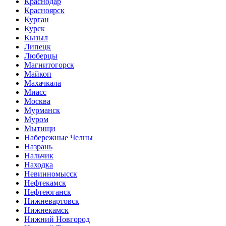
Краснодар
Красноярск
Курган
Курск
Кызыл
Липецк
Люберцы
Магнитогорск
Майкоп
Махачкала
Миасс
Москва
Мурманск
Муром
Мытищи
Набережные Челны
Назрань
Нальчик
Находка
Невинномысск
Нефтекамск
Нефтеюганск
Нижневартовск
Нижнекамск
Нижний Новгород