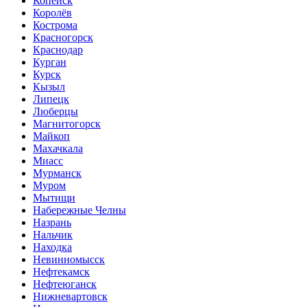
Копейск
Королёв
Кострома
Красногорск
Краснодар
Курган
Курск
Кызыл
Липецк
Люберцы
Магнитогорск
Майкоп
Махачкала
Миасс
Мурманск
Муром
Мытищи
Набережные Челны
Назрань
Нальчик
Находка
Невинномысск
Нефтекамск
Нефтеюганск
Нижневартовск