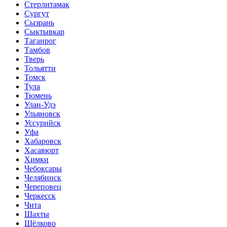
Стерлитамак
Сургут
Сызрань
Сыктывкар
Таганрог
Тамбов
Тверь
Тольятти
Томск
Тула
Тюмень
Улан-Удэ
Ульяновск
Уссурийск
Уфа
Хабаровск
Хасавюрт
Химки
Чебоксары
Челябинск
Череповец
Черкесск
Чита
Шахты
Щёлково