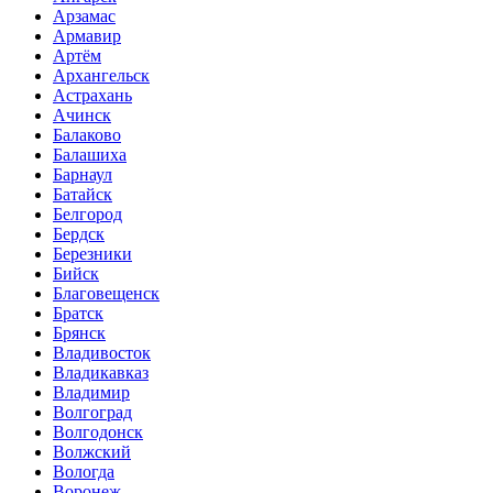
Арзамас
Армавир
Артём
Архангельск
Астрахань
Ачинск
Балаково
Балашиха
Барнаул
Батайск
Белгород
Бердск
Березники
Бийск
Благовещенск
Братск
Брянск
Владивосток
Владикавказ
Владимир
Волгоград
Волгодонск
Волжский
Вологда
Воронеж