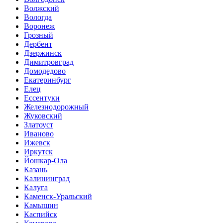
Волжский
Вологда
Воронеж
Грозный
Дербент
Дзержинск
Димитровград
Домодедово
Екатеринбург
Елец
Ессентуки
Железнодорожный
Жуковский
Златоуст
Иваново
Ижевск
Иркутск
Йошкар-Ола
Казань
Калининград
Калуга
Каменск-Уральский
Камышин
Каспийск