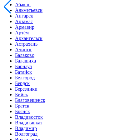
Абакан
Альметьевск
Ангарск
Арзамас
Армавир
Артём
Архангельск
Астрахань
Ачинск
Балаково
Балашиха
Барнаул
Батайск
Белгород
Бердск
Березники
Бийск
Благовещенск
Братск
Брянск
Владивосток
Владикавказ
Владимир
Волгоград
Волгодонск