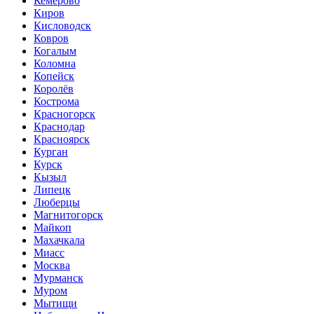
Кемерово
Киров
Кисловодск
Ковров
Когалым
Коломна
Копейск
Королёв
Кострома
Красногорск
Краснодар
Красноярск
Курган
Курск
Кызыл
Липецк
Люберцы
Магнитогорск
Майкоп
Махачкала
Миасс
Москва
Мурманск
Муром
Мытищи