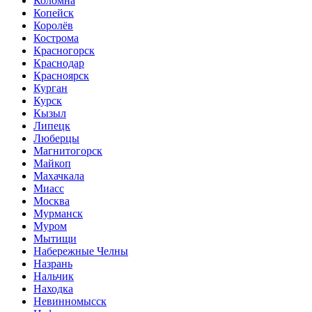
Коломна
Копейск
Королёв
Кострома
Красногорск
Краснодар
Красноярск
Курган
Курск
Кызыл
Липецк
Люберцы
Магнитогорск
Майкоп
Махачкала
Миасс
Москва
Мурманск
Муром
Мытищи
Набережные Челны
Назрань
Нальчик
Находка
Невинномысск