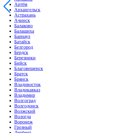
Артём
Архангельск
Астрахань
Ачинск
Балаково
Балашиха
Барнаул
Батайск
Белгород
Бердск
Березники
Бийск
Благовещенск
Братск
Брянск
Владивосток
Владикавказ
Владимир
Волгоград
Волгодонск
Волжский
Вологда
Воронеж
Грозный
Дербент