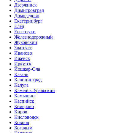
Дзержинск
Димитровград
Домодедово
Екатеринбург
Елец
Ессентуки
Железнодорожный
Жуковский
Златоуст
Иваново
Ижевск
Иркутск
Йошкар-Ола
Казань
Калининград
Калуга
Каменск-Уральский
Камышин
Каспийск
Кемерово
Киров
Кисловодск
Ковров
Когалым