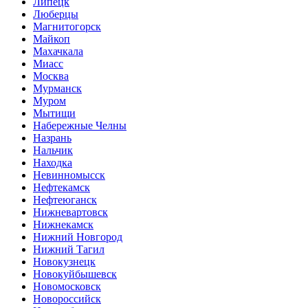
Липецк
Люберцы
Магнитогорск
Майкоп
Махачкала
Миасс
Москва
Мурманск
Муром
Мытищи
Набережные Челны
Назрань
Нальчик
Находка
Невинномысск
Нефтекамск
Нефтеюганск
Нижневартовск
Нижнекамск
Нижний Новгород
Нижний Тагил
Новокузнецк
Новокуйбышевск
Новомосковск
Новороссийск