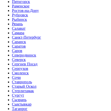
Пятигорск
Раменское
Ростов-на-Дону
Рубцовск
Рыбинск
Рязань
Салават
Самара
Санкт-Петербург
Саранск
Саратов
Саров
Северодвинск
Северск
Сергиев Посад
Серпухов
Смоленск
Сочи
Ставрополь
Старый Оскол
Стерлитамак
Сургут
Сызрань
Сыктывкар
Таганрог