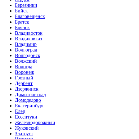
Березники
Бийск
Благовещенск
Братск
Брянск
Владивосток
Владикавказ
Владимир
Волгоград
Волгодонск
Волжский
Вологда
Воронеж
Грозный
Дербент
Дзержинск
Димитровград
Домодедово
Екатеринбург
Елец
Ессентуки
Железнодорожный
Жуковский
Златоуст