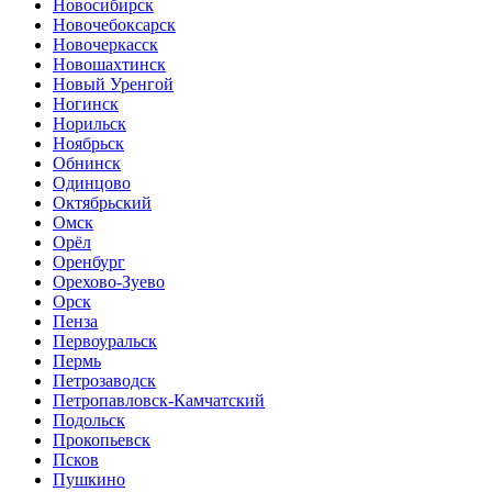
Новосибирск
Новочебоксарск
Новочеркасск
Новошахтинск
Новый Уренгой
Ногинск
Норильск
Ноябрьск
Обнинск
Одинцово
Октябрьский
Омск
Орёл
Оренбург
Орехово-Зуево
Орск
Пенза
Первоуральск
Пермь
Петрозаводск
Петропавловск-Камчатский
Подольск
Прокопьевск
Псков
Пушкино