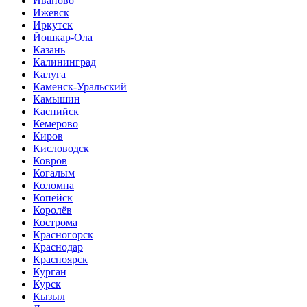
Иваново
Ижевск
Иркутск
Йошкар-Ола
Казань
Калининград
Калуга
Каменск-Уральский
Камышин
Каспийск
Кемерово
Киров
Кисловодск
Ковров
Когалым
Коломна
Копейск
Королёв
Кострома
Красногорск
Краснодар
Красноярск
Курган
Курск
Кызыл