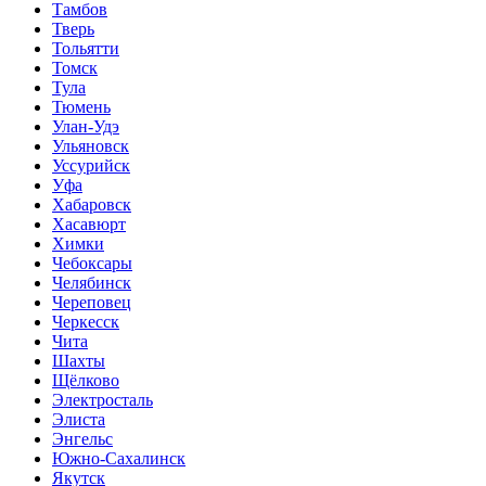
Тамбов
Тверь
Тольятти
Томск
Тула
Тюмень
Улан-Удэ
Ульяновск
Уссурийск
Уфа
Хабаровск
Хасавюрт
Химки
Чебоксары
Челябинск
Череповец
Черкесск
Чита
Шахты
Щёлково
Электросталь
Элиста
Энгельс
Южно-Сахалинск
Якутск