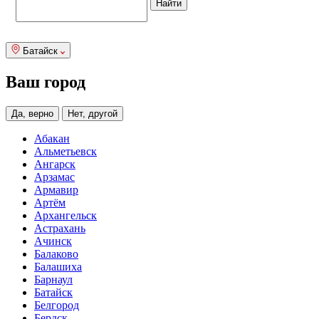
Батайск
Ваш город
Да, верно
Нет, другой
Абакан
Альметьевск
Ангарск
Арзамас
Армавир
Артём
Архангельск
Астрахань
Ачинск
Балаково
Балашиха
Барнаул
Батайск
Белгород
Бердск